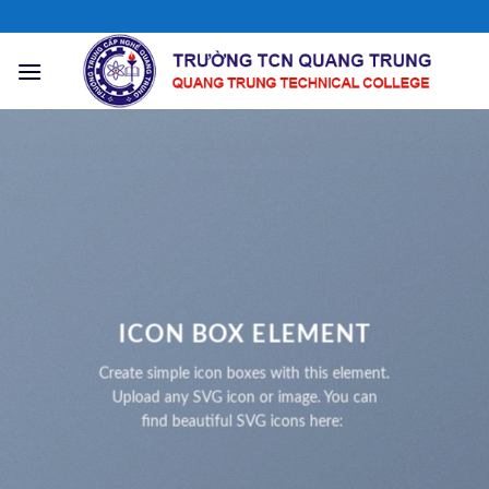
Chuyển
đến
nội
dung
ICON BOX ELEMENT
Create simple icon boxes with this element.
Upload any SVG icon or image. You can
find beautiful SVG icons here: