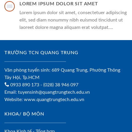
LOREM IPSUM DOLOR SIT AMET
Lorem ipsum dolor sit amet, consectetuer adipiscing
elit, sed diam nonummy nibh euismod tincidunt ut
laoreet dolore magna aliquam erat volutpat….
TRƯỜNG TCN QUANG TRUNG
Văn phòng tuyển sinh: 689 Quang Trung, Phường Thông
Tây Hội, Tp.HCM
0933 890 173
- (028) 38 946 097
Email:
tuyensinh@quangtrungtech.edu.vn
Website:
www.quangtrungtech.edu.vn
KHOA/ BỘ MÔN
Khoa Kinh tế - Tổng hợp