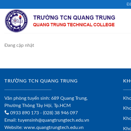
Chuyển
Đă
đến
nội
dung
Đang cập nhật
TRƯỜNG TCN QUANG TRUNG
KH
Văn phòng tuyển sinh: 689 Quang Trung,
Kho
Phường Thông Tây Hội, Tp.HCM
Kho
0933 890 173
- (028) 38 946 097
Kho
Email:
tuyensinh@quangtrungtech.edu.vn
Website:
www.quangtrungtech.edu.vn
Kho