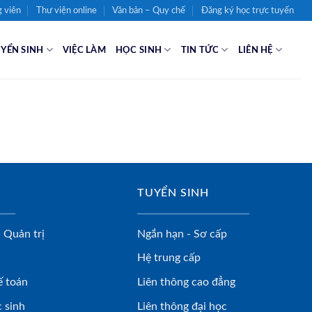
 viên
Thư viện online
Văn bản – Quy chế
Đăng ký học trực tuyến
YỂN SINH
VIỆC LÀM
HỌC SINH
TIN TỨC
LIÊN HỆ
TUYỂN SINH
 Quản trị
Ngắn hạn - Sơ cấp
Hệ trung cấp
ế toán
Liên thông cao đẳng
 sinh
Liên thông đại học