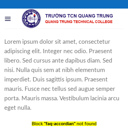
Chuyển
đến
nội
dung
Lorem ipsum dolor sit amet, consectetur
adipiscing elit. Integer nec odio. Praesent
libero. Sed cursus ante dapibus diam. Sed
nisi. Nulla quis sem at nibh elementum
imperdiet. Duis sagittis ipsum. Praesent
mauris. Fusce nec tellus sed augue semper
porta. Mauris massa. Vestibulum lacinia arcu
eget nulla.
Block
"faq-accordian"
not found