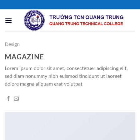
Chuyển
đến
nội
dung
Design
MAGAZINE
Lorem ipsum dolor sit amet, consectetuer adipiscing elit,
sed diam nonummy nibh euismod tincidunt ut laoreet
dolore magna aliquam erat volutpat