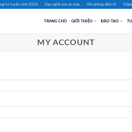
ng ký tuyển sinh 2026
Dạy nghề sửa xe máy
Văn phòng điện tử
Giảng
TRANG CHỦ
GIỚI THIỆU
ĐÀO TẠO
TU
MY ACCOUNT