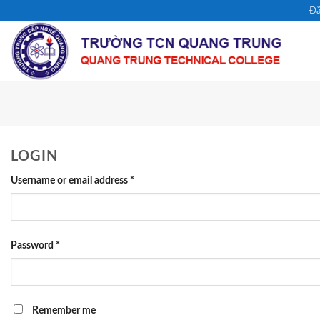
Chuyển
Đă
đến
nội
dung
LOGIN
Username or email address
*
Password
*
Remember me