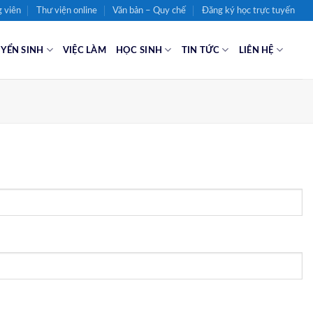
 viên
Thư viện online
Văn bản – Quy chế
Đăng ký học trực tuyến
YỂN SINH
VIỆC LÀM
HỌC SINH
TIN TỨC
LIÊN HỆ