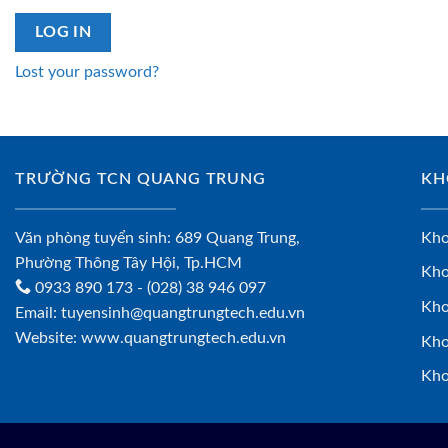
LOG IN
Lost your password?
TRƯỜNG TCN QUANG TRUNG
KH
Văn phòng tuyển sinh: 689 Quang Trung,
Kho
Phường Thông Tây Hội, Tp.HCM
Kho
0933 890 173
- (028) 38 946 097
Kho
Email:
tuyensinh@quangtrungtech.edu.vn
Website:
www.quangtrungtech.edu.vn
Kho
Kho