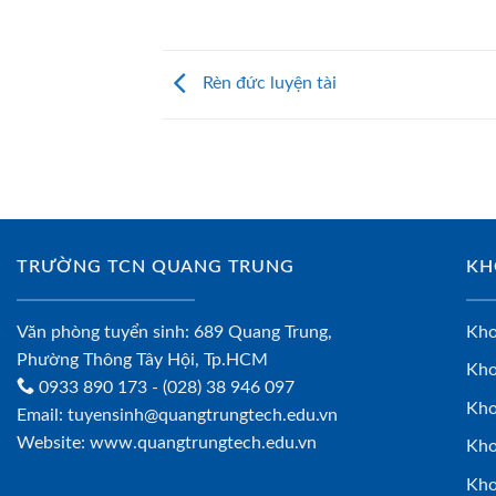
Rèn đức luyện tài
TRƯỜNG TCN QUANG TRUNG
KH
Văn phòng tuyển sinh: 689 Quang Trung,
Kho
Phường Thông Tây Hội, Tp.HCM
Kho
0933 890 173
- (028) 38 946 097
Kho
Email:
tuyensinh@quangtrungtech.edu.vn
Website:
www.quangtrungtech.edu.vn
Kho
Kho