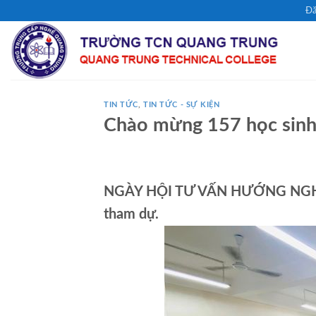
Chuyển
Đă
đến
nội
dung
TIN TỨC
,
TIN TỨC - SỰ KIỆN
Chào mừng 157 học sinh
NGÀY HỘI TƯ VẤN HƯỚNG NGHIỆP
tham dự.