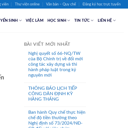
 viên
Thư viện online
Văn bản – Quy chế
Đăng ký học trực tuyến
YỂN SINH
VIỆC LÀM
HỌC SINH
TIN TỨC
LIÊN HỆ
BÀI VIẾT MỚI NHẤT
Nghị quyết số 66-NQ/TW
của Bộ Chính trị về đổi mới
công tác xây dựng và thi
hành pháp luật trong kỷ
nguyên mới
ến
THÔNG BÁO LỊCH TIẾP
CÔNG DÂN ĐỊNH KỲ
HÀNG THÁNG
Ban hành Quy chế thực hiện
chế độ tiền thưởng theo
Nghị định số 73/2024/NĐ-