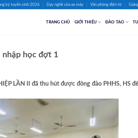
ng ký tuyển sinh 2026
Dạy nghề sửa xe máy
Văn phòng điện tử
Giảng
TRANG CHỦ
GIỚI THIỆU
ĐÀO TẠO
TU
 nhập học đợt 1
 LẦN II đã thu hút được đông đảo PHHS, HS đ