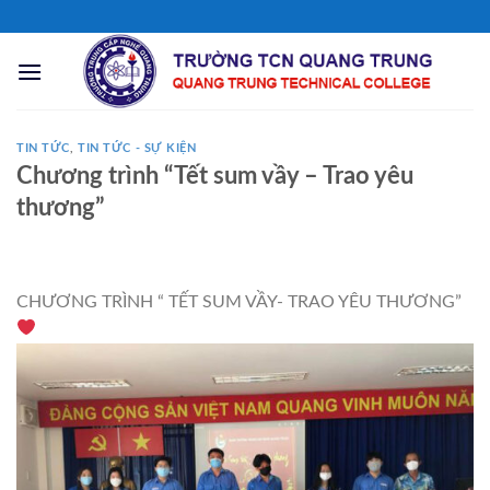
Chuyển
đến
nội
dung
TIN TỨC
,
TIN TỨC - SỰ KIỆN
Chương trình “Tết sum vầy – Trao yêu
thương”
CHƯƠNG TRÌNH “ TẾT SUM VẦY- TRAO YÊU THƯƠNG”