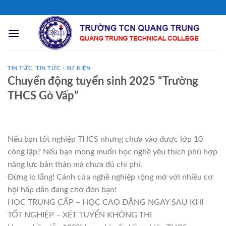
Chuyển
đến
nội
dung
TIN TỨC
,
TIN TỨC - SỰ KIỆN
Chuyển động tuyển sinh 2025 “Trường
THCS Gò Vấp”
Nếu bạn tốt nghiệp THCS nhưng chưa vào được lớp 10
công lập? Nếu bạn mong muốn học nghề yêu thích phù hợp
năng lực bản thân mà chưa đủ chi phí.
Đừng lo lắng! Cánh cửa nghề nghiệp rộng mở với nhiều cơ
hội hấp dẫn đang chờ đón bạn!
HỌC TRUNG CẤP – HỌC CAO ĐẲNG NGAY SAU KHI
TỐT NGHIỆP – XÉT TUYỂN KHÔNG THI