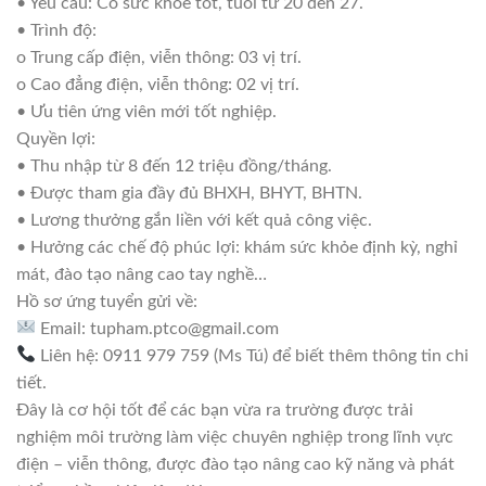
• Yêu cầu: Có sức khỏe tốt, tuổi từ 20 đến 27.
• Trình độ:
o Trung cấp điện, viễn thông: 03 vị trí.
o Cao đẳng điện, viễn thông: 02 vị trí.
• Ưu tiên ứng viên mới tốt nghiệp.
Quyền lợi:
• Thu nhập từ 8 đến 12 triệu đồng/tháng.
• Được tham gia đầy đủ BHXH, BHYT, BHTN.
• Lương thưởng gắn liền với kết quả công việc.
• Hưởng các chế độ phúc lợi: khám sức khỏe định kỳ, nghỉ
mát, đào tạo nâng cao tay nghề…
Hồ sơ ứng tuyển gửi về:
Email: tupham.ptco@gmail.com
Liên hệ: 0911 979 759 (Ms Tú) để biết thêm thông tin chi
tiết.
Đây là cơ hội tốt để các bạn vừa ra trường được trải
nghiệm môi trường làm việc chuyên nghiệp trong lĩnh vực
điện – viễn thông, được đào tạo nâng cao kỹ năng và phát