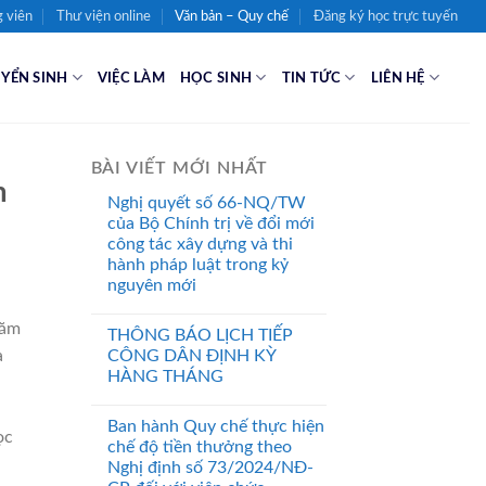
 viên
Thư viện online
Văn bản – Quy chế
Đăng ký học trực tuyến
YỂN SINH
VIỆC LÀM
HỌC SINH
TIN TỨC
LIÊN HỆ
BÀI VIẾT MỚI NHẤT
m
Nghị quyết số 66-NQ/TW
của Bộ Chính trị về đổi mới
công tác xây dựng và thi
hành pháp luật trong kỷ
nguyên mới
năm
THÔNG BÁO LỊCH TIẾP
CÔNG DÂN ĐỊNH KỲ
à
HÀNG THÁNG
Ban hành Quy chế thực hiện
ọc
chế độ tiền thưởng theo
Nghị định số 73/2024/NĐ-