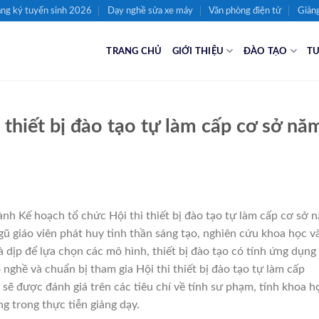
ng ký tuyển sinh 2026
Dạy nghề sửa xe máy
Văn phòng điện tử
Giảng
TRANG CHỦ
GIỚI THIỆU
ĐÀO TẠO
TU
 thiết bị đào tạo tự làm cấp cơ sở nă
h Kế hoạch tổ chức Hội thi thiết bị đào tạo tự làm cấp cơ sở 
 giáo viên phát huy tinh thần sáng tạo, nghiên cứu khoa học v
 là dịp để lựa chọn các mô hình, thiết bị đào tạo có tính ứng dụng
nghề và chuẩn bị tham gia Hội thi thiết bị đào tạo tự làm cấp
ẽ được đánh giá trên các tiêu chí về tính sư phạm, tính khoa h
g trong thực tiễn giảng dạy.