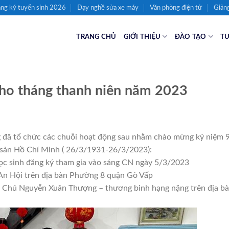
ng ký tuyển sinh 2026
Dạy nghề sửa xe máy
Văn phòng điện tử
Giảng
TRANG CHỦ
GIỚI THIỆU
ĐÀO TẠO
TU
cho tháng thanh niên năm 2023
 đã tổ chức các chuỗi hoạt động sau nhằm chào mừng kỷ niệm 
 sản Hồ Chí Minh ( 26/3/1931-26/3/2023):
ọc sinh đăng ký tham gia vào sáng CN ngày 5/3/2023
An Hội trên địa bàn Phường 8 quận Gò Vấp
ch Chú Nguyễn Xuân Thượng – thương binh hạng nặng trên địa b