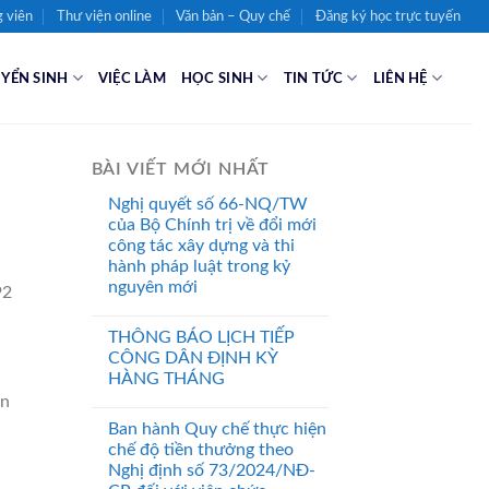
 viên
Thư viện online
Văn bản – Quy chế
Đăng ký học trực tuyến
YỂN SINH
VIỆC LÀM
HỌC SINH
TIN TỨC
LIÊN HỆ
BÀI VIẾT MỚI NHẤT
Nghị quyết số 66-NQ/TW
của Bộ Chính trị về đổi mới
công tác xây dựng và thi
hành pháp luật trong kỷ
nguyên mới
92
THÔNG BÁO LỊCH TIẾP
CÔNG DÂN ĐỊNH KỲ
HÀNG THÁNG
àn
Ban hành Quy chế thực hiện
chế độ tiền thưởng theo
Nghị định số 73/2024/NĐ-