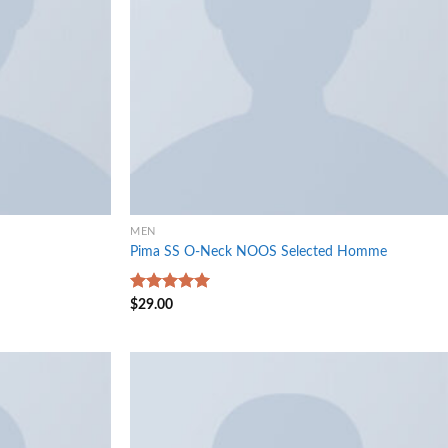
MEN
Pima SS O-Neck NOOS Selected Homme
Rated
5.00
$
29.00
out of 5
Add to
Add to
wishlist
wishlist