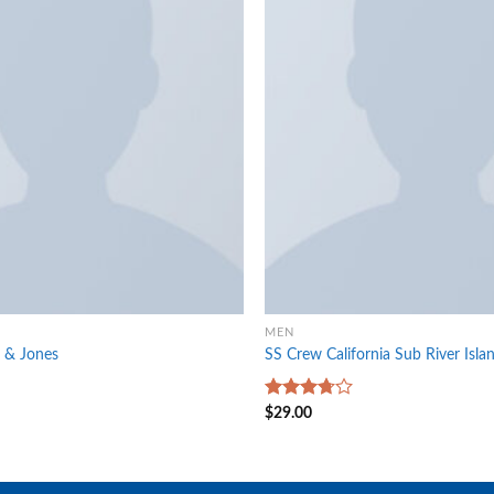
MEN
k & Jones
SS Crew California Sub River Isla
Rated
$
29.00
3.67
out
of 5