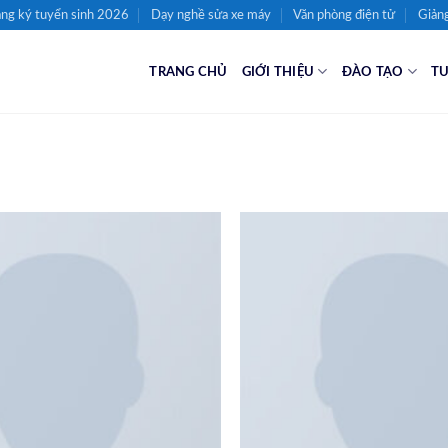
ng ký tuyển sinh 2026
Dạy nghề sửa xe máy
Văn phòng điện tử
Giảng
TRANG CHỦ
GIỚI THIỆU
ĐÀO TẠO
TU
Add to
wishlist