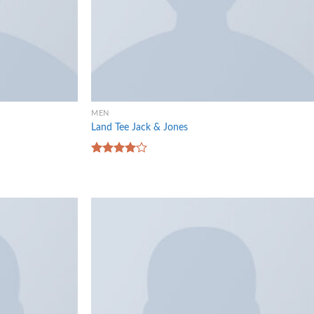
MEN
Land Tee Jack & Jones
Rated
4.00
out
of 5
Add to
Add to
wishlist
wishlist