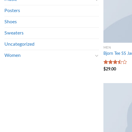
Posters
Shoes
Sweaters
Uncategorized
MEN
Bjorn Tee SS Ja
Women
Rated
$
29.00
3.50
out
of 5