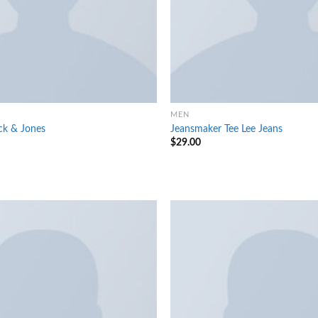
MEN
ck & Jones
Jeansmaker Tee Lee Jeans
$
29.00
Add to
wishlist