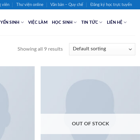
 viên
Thư viện online
Văn bản – Quy chế
Đăng ký học trực tuyến
YỂN SINH
VIỆC LÀM
HỌC SINH
TIN TỨC
LIÊN HỆ
Showing all 9 results
Add to
Add to
wishlist
wishlist
OUT OF STOCK