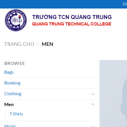
Chuyển
Đă
đến
nội
dung
TRANG CHỦ
/
MEN
BROWSE
Bags
Booking
Clothing
Men
T-Shirts
Music