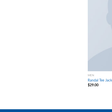
MEN
Randal Tee Jac
$
29.00