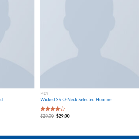
MEN
nd
Wicked SS O-Neck Selected Homme
Rated
$
29.00
$
29.00
4.00
out
of 5