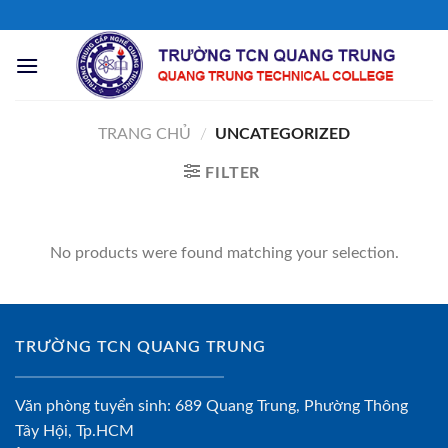
Chuyển
đến
nội
dung
TRANG CHỦ
/
UNCATEGORIZED
FILTER
No products were found matching your selection.
TRƯỜNG TCN QUANG TRUNG
Văn phòng tuyển sinh: 689 Quang Trung, Phường Thông
Tây Hội, Tp.HCM